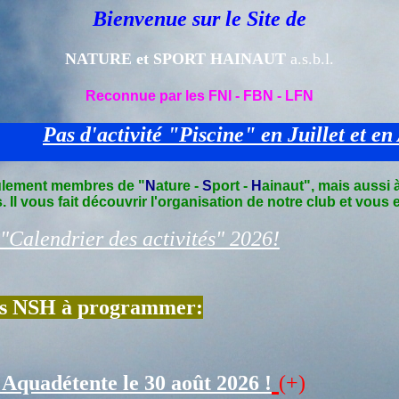
Bienvenue sur le Site de
NATURE et SPORT HAINAUT
a.s.b.l.
Reconnue par les FNI - FBN - LFN
s d'activité "Piscine" en Juillet et en Août !
eulement membres de "
N
ature -
S
port -
H
ainaut", mais aussi 
 Il vous fait découvrir l'organisation de notre club et vous
 "Calendrier des activités" 2026!
tés NSH à programmer:
l'Aquadétente le 30 août 2026 !
(+)