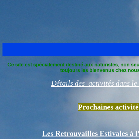
Pa
Ce site est spécialement destiné aux naturistes, non s
toujours les bienvenus chez nous.
Détails des activités dans le
Prochaines activi
Les Retrouvailles Estivales à 