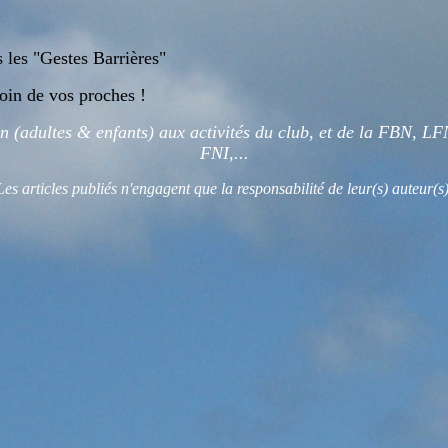
 les "Gestes Barrières"
soin de vos proches !
 (adultes & enfants) aux activités du club, et de la FBN, LF
FNI,...
Les articles publiés n'engagent que la responsabilité de leur(s) auteur(s)